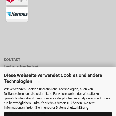
KONTAKT
Lautsprecher-Technik
Mario Berninger
Diese Webseite verwendet Cookies und andere
Frankenhäuserstr. 65
Technologien
99706 Sondershausen
Wir verwenden Cookies und ähnliche Technologien, auch von
shop@lautsprecher-technik.de
Drittanbietern, um die ordentliche Funktionsweise der Website zu
gewährleisten, die Nutzung unseres Angebotes zu analysieren und Ihnen
Tel.: +49 (0) 36 32 / 757 876
ein bestmögliches Einkaufserlebnis bieten zu können. Weitere
Informationen finden Sie in unserer
Datenschutzerklärung
.
Fax: +49 (0) 36 32 / 757 875
Mobil: +49 (0) 173 / 32 44 770