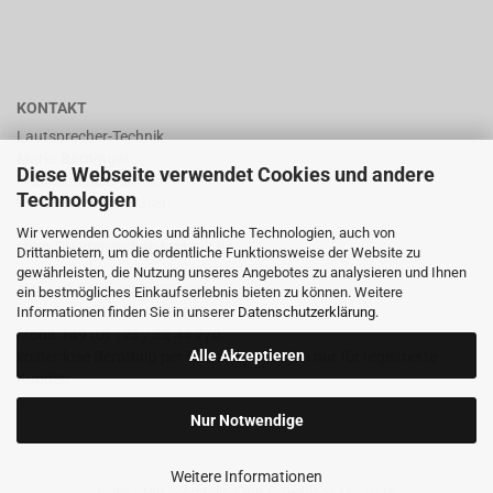
KONTAKT
Lautsprecher-Technik
Mario Berninger
Diese Webseite verwendet Cookies und andere
Frankenhäuserstr. 65
Technologien
99706 Sondershausen
Wir verwenden Cookies und ähnliche Technologien, auch von
shop@lautsprecher-technik.de
Drittanbietern, um die ordentliche Funktionsweise der Website zu
gewährleisten, die Nutzung unseres Angebotes zu analysieren und Ihnen
Tel.: +49 (0) 36 32 / 757 876
ein bestmögliches Einkaufserlebnis bieten zu können. Weitere
Informationen finden Sie in unserer
Datenschutzerklärung
.
Fax: +49 (0) 36 32 / 757 875
Mobil: +49 (0) 173 / 32 44 770
Alle Akzeptieren
kostenlose Beratung per Email oder Telefon nur für registrierte
Kunden
Nur Notwendige
Weitere Informationen