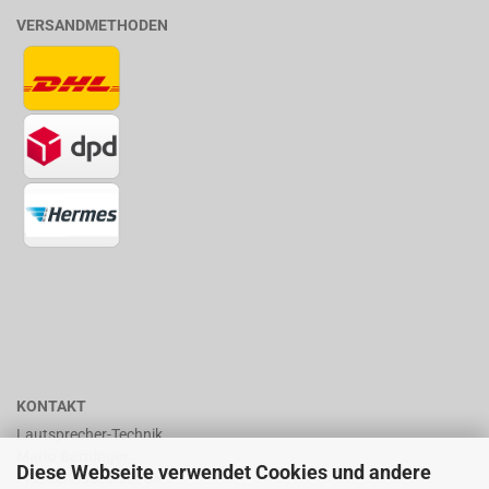
VERSANDMETHODEN
KONTAKT
Lautsprecher-Technik
Mario Berninger
Diese Webseite verwendet Cookies und andere
Frankenhäuserstr. 65