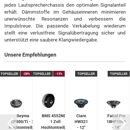
jedes Lautsprecherchassis den optimalen Signalanteil
erhält. Dämmstoffe im Gehäuseinneren minimieren
unerwünschte Resonanzen und verbessern die
Impulstreue. Die passende Verkabelung wiederum
stellt eine verlustfreie Signalübertragung sicher und
unterstützt eine saubere Klangwiedergabe.
Unsere Empfehlungen
TOPSELLER
-28%
TOPSELLER
-13%
TOPSELLER
TOPSELLER
Beyma
BMS 4552ND -
Ciare
Faital Pro
CP800/Ti - 2"
1 Zoll
HW321
18HP1060
Hochtontreiber
Hochtontreiber
- 12"
- 18"