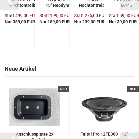
Hochtontreiber
15" Neodym
Hochtontreiber
60/40
r
Lautsprecher
8 Ohm - DEMO
R
Statt 499,00 EUR
Statt 199,00 EUR
Statt 275,00 EUR
Statt 59,00 EU
Nur 359,00 EUR
Nur 189,00 EUR
Nur 239,00 EUR
Nur 39,00 EUR
Neue Artikel
NEU
NEU
Anschlussplatte 2x
Faital Pro 12FE300 - 12"