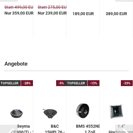
8 Ohm - DEMO
Woofer,
Subwoofer
Statt 499,00 EUR
Statt 275,00 EUR
8 Ohm
8 Ohm
Nur 359,00 EUR
Nur 239,00 EUR
189,00 EUR
389,00 EUR
Angebote
TOPSELLER
-28%
-5%
TOPSELLER
-13%
-33%
Beyma
B&C
BMS 4552ND -
1.4"
CP800/Ti - 2"
15HPL76 -
1 Zoll
Hochtonhor