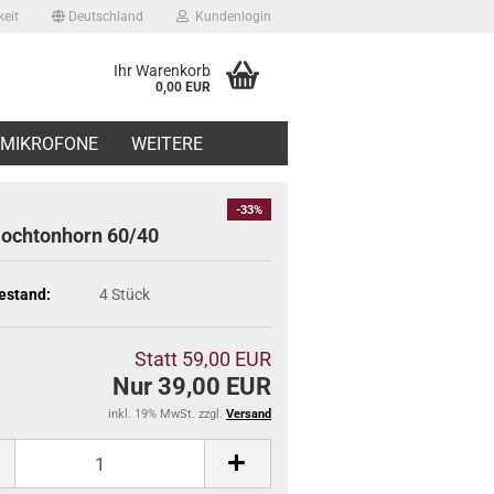
eit
Deutschland
Kundenlogin
Ihr Warenkorb
0,00 EUR
il
MIKROFONE
WEITERE
swort
-33%
Hochtonhorn 60/40
estand:
4
Stück
erstellen
Statt 59,00 EUR
ort vergessen?
Nur 39,00 EUR
inkl. 19% MwSt. zzgl.
Versand