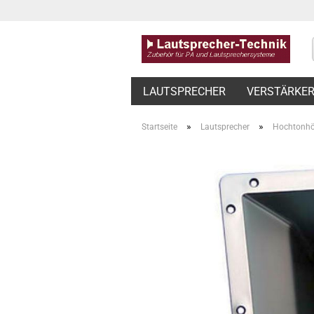
LAUTSPRECHER
VERSTÄRKE
»
»
Startseite
Lautsprecher
Hochtonhö