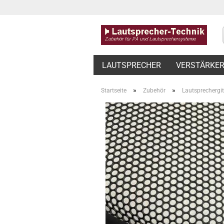
LAUTSPRECHER
VERSTÄRKE
»
»
Startseite
Zubehör
Lautsprechergit