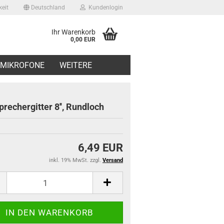
eit
Deutschland
Kundenlogin
Ihr Warenkorb
0,00 EUR
il
MIKROFONE
WEITERE
swort
prechergitter 8'', Rundloch
6,49 EUR
erstellen
inkl. 19% MwSt. zzgl.
Versand
ort vergessen?