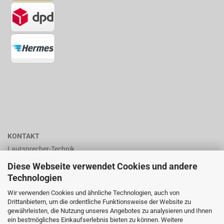
KONTAKT
Lautsprecher-Technik
Mario Berninger
Diese Webseite verwendet Cookies und andere
Frankenhäuserstr. 65
Technologien
99706 Sondershausen
Wir verwenden Cookies und ähnliche Technologien, auch von
shop@lautsprecher-technik.de
Drittanbietern, um die ordentliche Funktionsweise der Website zu
gewährleisten, die Nutzung unseres Angebotes zu analysieren und Ihnen
Tel.: +49 (0) 36 32 / 757 876
ein bestmögliches Einkaufserlebnis bieten zu können. Weitere