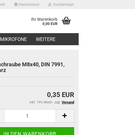
eit
Deutschland
Kundenlogin
Ihr Warenkorb
0,00 EUR
il
MIKROFONE
WEITERE
swort
chraube M8x40, DIN 7991,
arz
erstellen
0,35 EUR
ort vergessen?
inkl. 19% MwSt. zzgl.
Versand