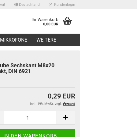
eit
Deutschland
Kundenlogin
Ihr Warenkorb
0,00 EUR
il
MIKROFONE
WEITERE
swort
ube Sechskant M8x20
nkt, DIN 6921
erstellen
0,29 EUR
ort vergessen?
inkl. 19% MwSt. zzgl.
Versand