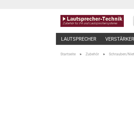
LAUTSPRECHER
VERSTÄRKE
»
»
Startseite
Zubehör
Schrauben/Nie