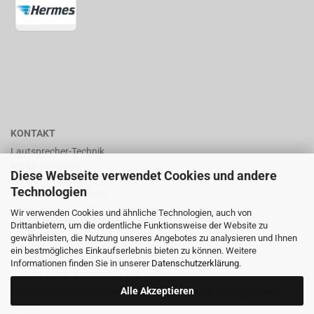
KONTAKT
Lautsprecher-Technik
Mario Berninger
Diese Webseite verwendet Cookies und andere
Frankenhäuserstr. 65
Technologien
99706 Sondershausen
Wir verwenden Cookies und ähnliche Technologien, auch von
shop@lautsprecher-technik.de
Drittanbietern, um die ordentliche Funktionsweise der Website zu
gewährleisten, die Nutzung unseres Angebotes zu analysieren und Ihnen
Tel.: +49 (0) 36 32 / 757 876
ein bestmögliches Einkaufserlebnis bieten zu können. Weitere
Informationen finden Sie in unserer
Datenschutzerklärung
.
Fax: +49 (0) 36 32 / 757 875
Mobil: +49 (0) 173 / 32 44 770
Alle Akzeptieren
kostenlose Beratung per Email oder Telefon nur für registrierte
Kunden