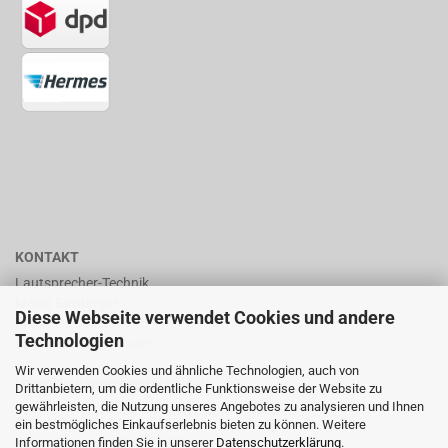
KONTAKT
Lautsprecher-Technik
Mario Berninger
Diese Webseite verwendet Cookies und andere
Frankenhäuserstr. 65
Technologien
99706 Sondershausen
Wir verwenden Cookies und ähnliche Technologien, auch von
shop@lautsprecher-technik.de
Drittanbietern, um die ordentliche Funktionsweise der Website zu
gewährleisten, die Nutzung unseres Angebotes zu analysieren und Ihnen
Tel.: +49 (0) 36 32 / 757 876
ein bestmögliches Einkaufserlebnis bieten zu können. Weitere
Informationen finden Sie in unserer
Datenschutzerklärung
.
Fax: +49 (0) 36 32 / 757 875