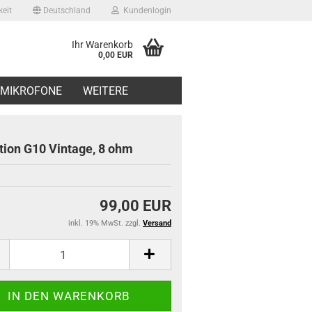
eit
Deutschland
Kundenlogin
Ihr Warenkorb
0,00 EUR
il
MIKROFONE
WEITERE
swort
tion G10 Vintage, 8 ohm
99,00 EUR
erstellen
inkl. 19% MwSt. zzgl.
Versand
ort vergessen?