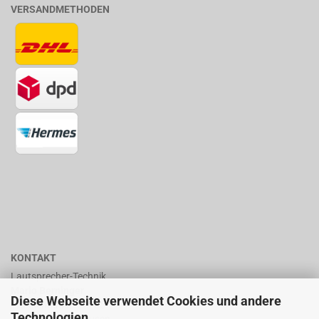
VERSANDMETHODEN
KONTAKT
Lautsprecher-Technik
Mario Berninger
Diese Webseite verwendet Cookies und andere
Frankenhäuserstr. 65
Technologien