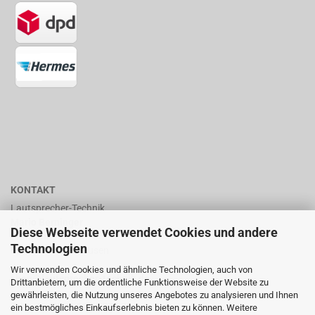
KONTAKT
Lautsprecher-Technik
Mario Berninger
Diese Webseite verwendet Cookies und andere
Frankenhäuserstr. 65
Technologien
99706 Sondershausen
Wir verwenden Cookies und ähnliche Technologien, auch von
shop@lautsprecher-technik.de
Drittanbietern, um die ordentliche Funktionsweise der Website zu
gewährleisten, die Nutzung unseres Angebotes zu analysieren und Ihnen
Tel.: +49 (0) 36 32 / 757 876
ein bestmögliches Einkaufserlebnis bieten zu können. Weitere