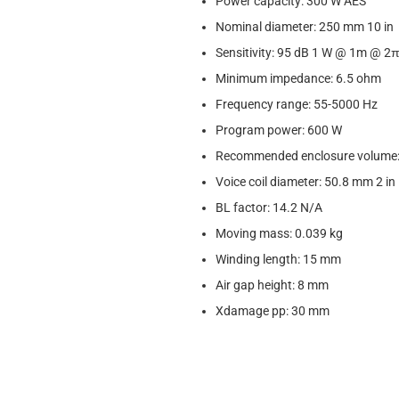
Power capacity: 300 W AES
Nominal diameter: 250 mm 10 in
Sensitivity: 95 dB 1 W @ 1m @ 2
Minimum impedance: 6.5 ohm
Frequency range: 55-5000 Hz
Program power: 600 W
Recommended enclosure volume: 15
Voice coil diameter: 50.8 mm 2 in
BL factor: 14.2 N/A
Moving mass: 0.039 kg
Winding length: 15 mm
Air gap height: 8 mm
Xdamage pp: 30 mm