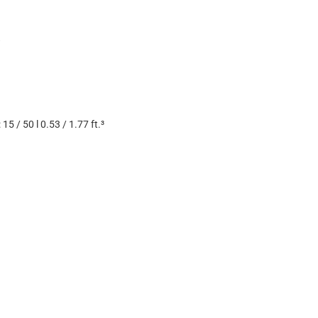
π
 / 50 l 0.53 / 1.77 ft.³