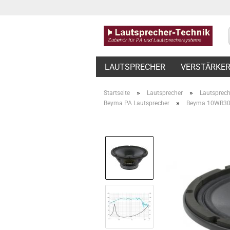
LAUTSPRECHER
VERSTÄRKE
»
»
Startseite
Lautsprecher
Lautsprech
»
Beyma PA Lautsprecher
Beyma 10WR300 