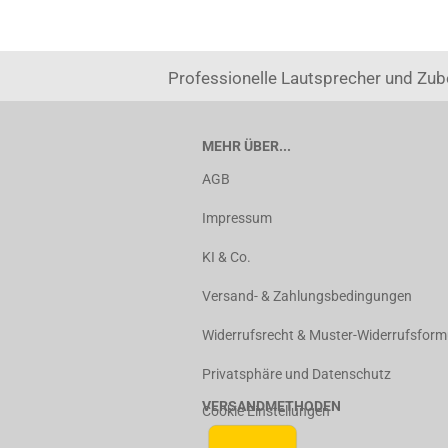
Professionelle Lautsprecher und Zub
MEHR ÜBER...
AGB
Impressum
KI & Co.
Versand- & Zahlungsbedingungen
Widerrufsrecht & Muster-Widerrufsform
Privatsphäre und Datenschutz
VERSANDMETHODEN
Cookie Einstellungen