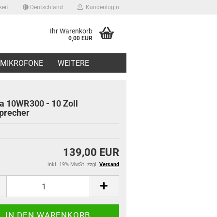
eit
Deutschland
Kundenlogin
Ihr Warenkorb
0,00 EUR
il
MIKROFONE
WEITERE
swort
 10WR300 - 10 Zoll
precher
erstellen
139,00 EUR
ort vergessen?
inkl. 19% MwSt. zzgl.
Versand