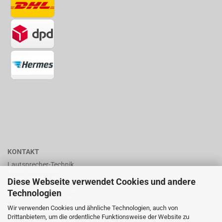
KONTAKT
Lautsprecher-Technik
Mario Berninger
Diese Webseite verwendet Cookies und andere
Frankenhäuserstr. 65
Technologien
99706 Sondershausen
Wir verwenden Cookies und ähnliche Technologien, auch von
shop@lautsprecher-technik.de
Drittanbietern, um die ordentliche Funktionsweise der Website zu