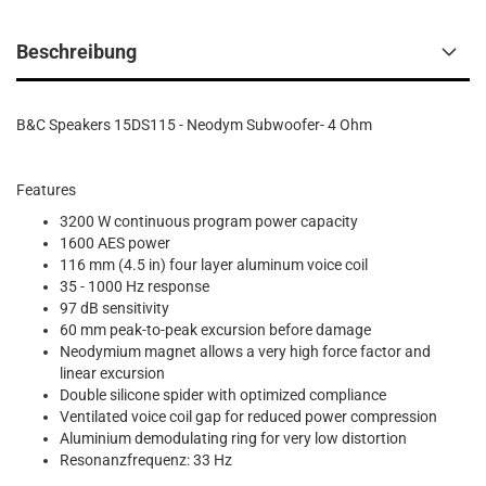
Beschreibung
B&C Speakers 15DS115 - Neodym Subwoofer- 4 Ohm
Features
3200 W continuous program power capacity
1600 AES power
116 mm (4.5 in) four layer aluminum voice coil
35 - 1000 Hz response
97 dB sensitivity
60 mm peak-to-peak excursion before damage
Neodymium magnet allows a very high force factor and
linear excursion
Double silicone spider with optimized compliance
Ventilated voice coil gap for reduced power compression
Aluminium demodulating ring for very low distortion
Resonanzfrequenz: 33 Hz