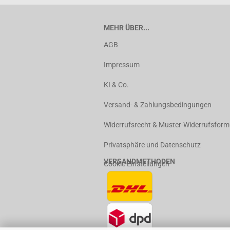
MEHR ÜBER...
AGB
Impressum
KI & Co.
Versand- & Zahlungsbedingungen
Widerrufsrecht & Muster-Widerrufsform
Privatsphäre und Datenschutz
VERSANDMETHODEN
Cookie Einstellungen