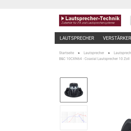
LAUTSPRECHER
VERSTÄRKE
»
»
Startseite
Lautsprecher
Lautsprech
B&C 10CXN64 - Coaxial Lautsprecher 10 Zoll