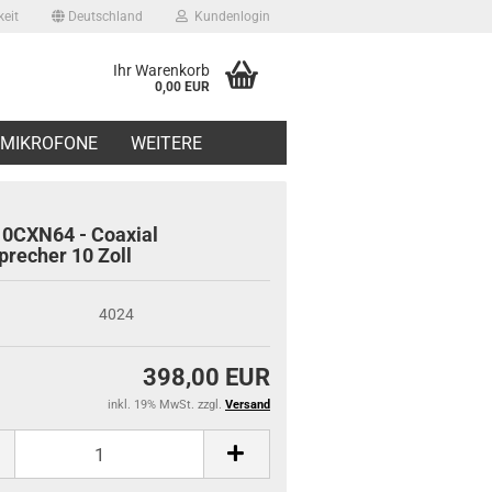
eit
Deutschland
Kundenlogin
Ihr Warenkorb
0,00 EUR
il
MIKROFONE
WEITERE
swort
0CXN64 - Coaxial
precher 10 Zoll
4024
erstellen
ort vergessen?
398,00 EUR
inkl. 19% MwSt. zzgl.
Versand