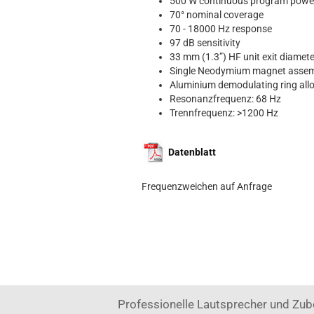
500 W continuous program power
70° nominal coverage
70 - 18000 Hz response
97 dB sensitivity
33 mm (1.3”) HF unit exit diameter
Single Neodymium magnet asse
Aluminium demodulating ring allow
Resonanzfrequenz: 68 Hz
Trennfrequenz: >1200 Hz
Datenblatt
Frequenzweichen auf Anfrage
Professionelle Lautsprecher und Zub