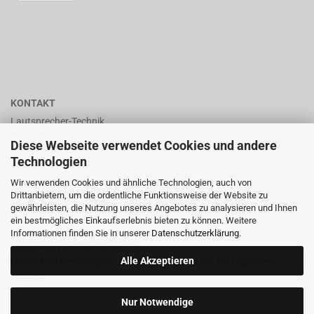
KONTAKT
Lautsprecher-Technik
Mario Berninger
Diese Webseite verwendet Cookies und andere
Frankenhäuserstr. 65
Technologien
99706 Sondershausen
Wir verwenden Cookies und ähnliche Technologien, auch von
shop@lautsprecher-technik.de
Drittanbietern, um die ordentliche Funktionsweise der Website zu
gewährleisten, die Nutzung unseres Angebotes zu analysieren und Ihnen
Tel.: +49 (0) 36 32 / 757 876
ein bestmögliches Einkaufserlebnis bieten zu können. Weitere
Informationen finden Sie in unserer
Datenschutzerklärung
.
Fax: +49 (0) 36 32 / 757 875
Mobil: +49 (0) 173 / 32 44 770
Alle Akzeptieren
kostenlose Beratung per Email oder Telefon nur für registrierte
Kunden
Nur Notwendige