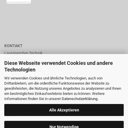
KONTAKT
Lautsprecher-Technik
Mario Berninger
Diese Webseite verwendet Cookies und andere
Frankenhäuserstr. 65
Technologien
99706 Sondershausen
Wir verwenden Cookies und ähnliche Technologien, auch von
shop@lautsprecher-technik.de
Drittanbietern, um die ordentliche Funktionsweise der Website zu
gewährleisten, die Nutzung unseres Angebotes zu analysieren und Ihnen
Tel.: +49 (0) 36 32 / 757 876
ein bestmögliches Einkaufserlebnis bieten zu können. Weitere
Informationen finden Sie in unserer
Datenschutzerklärung
.
Fax: +49 (0) 36 32 / 757 875
Mobil: +49 (0) 173 / 32 44 770
Alle Akzeptieren
kostenlose Beratung per Email oder Telefon nur für registrierte
Kunden
Nur Notwendige