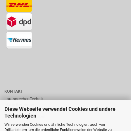
KONTAKT
Lautsprecher-Technik
Mario Berninger
Diese Webseite verwendet Cookies und andere
Frankenhäuserstr. 65
Technologien
99706 Sondershausen
Wir verwenden Cookies und ähnliche Technologien, auch von
shop@lautsprecher-technik.de
Drittanbietern, um die ordentliche Funktionsweise der Website zu