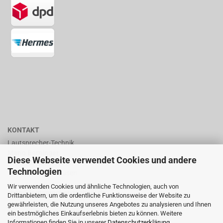
KONTAKT
Lautsprecher-Technik
Mario Berninger
Diese Webseite verwendet Cookies und andere
Frankenhäuserstr. 65
Technologien
99706 Sondershausen
Wir verwenden Cookies und ähnliche Technologien, auch von
shop@lautsprecher-technik.de
Drittanbietern, um die ordentliche Funktionsweise der Website zu
gewährleisten, die Nutzung unseres Angebotes zu analysieren und Ihnen
Tel.: +49 (0) 36 32 / 757 876
ein bestmögliches Einkaufserlebnis bieten zu können. Weitere
Informationen finden Sie in unserer
Datenschutzerklärung
.
Fax: +49 (0) 36 32 / 757 875