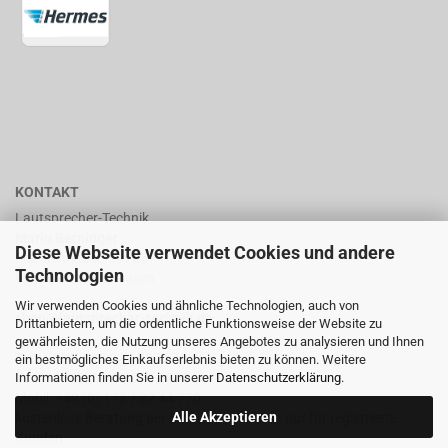
KONTAKT
Lautsprecher-Technik
Mario Berninger
Diese Webseite verwendet Cookies und andere
Frankenhäuserstr. 65
Technologien
99706 Sondershausen
Wir verwenden Cookies und ähnliche Technologien, auch von
shop@lautsprecher-technik.de
Drittanbietern, um die ordentliche Funktionsweise der Website zu
gewährleisten, die Nutzung unseres Angebotes zu analysieren und Ihnen
Tel.: +49 (0) 36 32 / 757 876
ein bestmögliches Einkaufserlebnis bieten zu können. Weitere
Informationen finden Sie in unserer
Datenschutzerklärung
.
Fax: +49 (0) 36 32 / 757 875
Mobil: +49 (0) 173 / 32 44 770
Alle Akzeptieren
kostenlose Beratung per Email oder Telefon nur für registrierte
Kunden