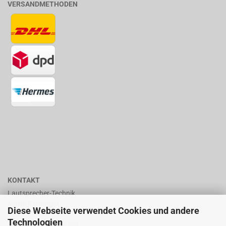
VERSANDMETHODEN
KONTAKT
Lautsprecher-Technik
Mario Berninger
Diese Webseite verwendet Cookies und andere
Frankenhäuserstr. 65
Technologien
99706 Sondershausen