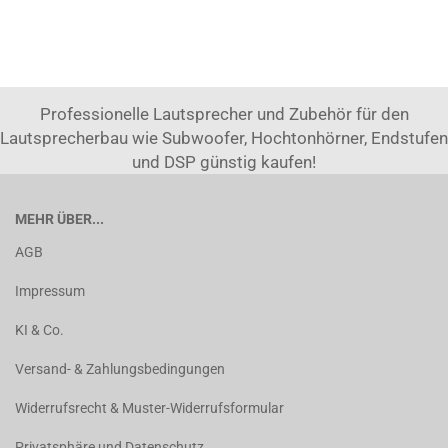
Professionelle Lautsprecher und Zubehör für den
Lautsprecherbau wie Subwoofer, Hochtonhörner, Endstufen
und DSP günstig kaufen!
MEHR ÜBER...
AGB
Impressum
KI & Co.
Versand- & Zahlungsbedingungen
Widerrufsrecht & Muster-Widerrufsformular
Privatsphäre und Datenschutz