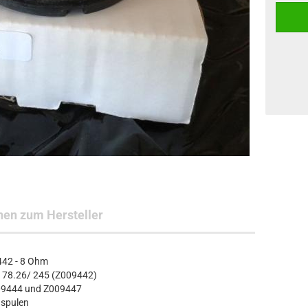
nen zum Hersteller
442 - 8 Ohm
 78.26/ 245 (Z009442)
009444 und Z009447
gspulen