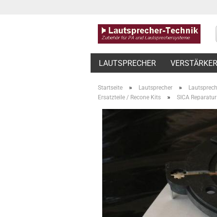
LAUTSPRECHER
VERSTÄRKE
»
»
Startseite
Lautsprecher
Lautsprech
»
Ersatzteile / Recone Kits
SICA Reparatur