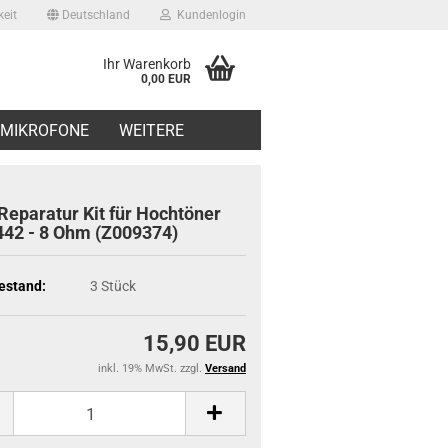
eit
Deutschland
Kundenlogin
Ihr Warenkorb
0,00 EUR
il
MIKROFONE
WEITERE
swort
Reparatur Kit für Hochtöner
42 - 8 Ohm (Z009374)
estand:
3
Stück
erstellen
ort vergessen?
15,90 EUR
inkl. 19% MwSt. zzgl.
Versand