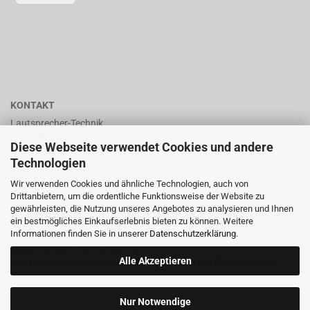
KONTAKT
Lautsprecher-Technik
Mario Berninger
Diese Webseite verwendet Cookies und andere
Frankenhäuserstr. 65
Technologien
99706 Sondershausen
Wir verwenden Cookies und ähnliche Technologien, auch von
shop@lautsprecher-technik.de
Drittanbietern, um die ordentliche Funktionsweise der Website zu
gewährleisten, die Nutzung unseres Angebotes zu analysieren und Ihnen
Tel.: +49 (0) 36 32 / 757 876
ein bestmögliches Einkaufserlebnis bieten zu können. Weitere
Informationen finden Sie in unserer
Datenschutzerklärung
.
Fax: +49 (0) 36 32 / 757 875
Mobil: +49 (0) 173 / 32 44 770
Alle Akzeptieren
kostenlose Beratung per Email oder Telefon nur für registrierte
Kunden
Nur Notwendige