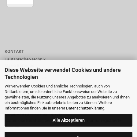
KONTAKT
Lautsprecher-Technik
Mario Berninger
Diese Webseite verwendet Cookies und andere
Frankenhäuserstr. 65
Technologien
99706 Sondershausen
Wir verwenden Cookies und ähnliche Technologien, auch von
shop@lautsprecher-technik.de
Drittanbietern, um die ordentliche Funktionsweise der Website zu
gewährleisten, die Nutzung unseres Angebotes zu analysieren und Ihnen
Tel.: +49 (0) 36 32 / 757 876
ein bestmögliches Einkaufserlebnis bieten zu können. Weitere
Informationen finden Sie in unserer
Datenschutzerklärung
.
Fax: +49 (0) 36 32 / 757 875
Mobil: +49 (0) 173 / 32 44 770
Alle Akzeptieren
kostenlose Beratung per Email oder Telefon nur für registrierte
Kunden