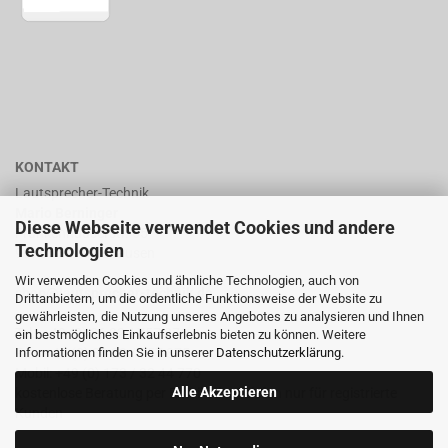
KONTAKT
Lautsprecher-Technik
Mario Berninger
Diese Webseite verwendet Cookies und andere
Frankenhäuserstr. 65
Technologien
99706 Sondershausen
Wir verwenden Cookies und ähnliche Technologien, auch von
shop@lautsprecher-technik.de
Drittanbietern, um die ordentliche Funktionsweise der Website zu
gewährleisten, die Nutzung unseres Angebotes zu analysieren und Ihnen
Tel.: +49 (0) 36 32 / 757 876
ein bestmögliches Einkaufserlebnis bieten zu können. Weitere
Informationen finden Sie in unserer
Datenschutzerklärung
.
Fax: +49 (0) 36 32 / 757 875
Mobil: +49 (0) 173 / 32 44 770
Alle Akzeptieren
kostenlose Beratung per Email oder Telefon nur für registrierte
Kunden