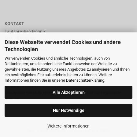
KONTAKT
Lautsprecher-Technik
Mario Berninger
Diese Webseite verwendet Cookies und andere
Frankenhäuserstr. 65
Technologien
99706 Sondershausen
Wir verwenden Cookies und ähnliche Technologien, auch von
shop@lautsprecher-technik.de
Drittanbietern, um die ordentliche Funktionsweise der Website zu
gewährleisten, die Nutzung unseres Angebotes zu analysieren und Ihnen
Tel.: +49 (0) 36 32 / 757 876
ein bestmögliches Einkaufserlebnis bieten zu können. Weitere
Informationen finden Sie in unserer
Datenschutzerklärung
.
Fax: +49 (0) 36 32 / 757 875
Mobil: +49 (0) 173 / 32 44 770
Alle Akzeptieren
kostenlose Beratung per Email oder Telefon nur für registrierte
Kunden
Nur Notwendige
Weitere Informationen
Online Shop erstellen
mit Gambio.de © 2025