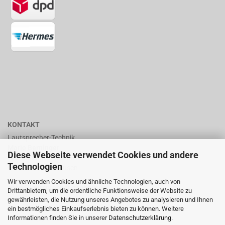
KONTAKT
Lautsprecher-Technik
Mario Berninger
Diese Webseite verwendet Cookies und andere
Frankenhäuserstr. 65
Technologien
99706 Sondershausen
Wir verwenden Cookies und ähnliche Technologien, auch von
shop@lautsprecher-technik.de
Drittanbietern, um die ordentliche Funktionsweise der Website zu
gewährleisten, die Nutzung unseres Angebotes zu analysieren und Ihnen
Tel.: +49 (0) 36 32 / 757 876
ein bestmögliches Einkaufserlebnis bieten zu können. Weitere
Informationen finden Sie in unserer
Datenschutzerklärung
.
Fax: +49 (0) 36 32 / 757 875