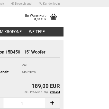
eit
Deutschland
Kundenlogin
Ihr Warenkorb
0,00 EUR
il
MIKROFONE
WEITERE
swort
on 15B450 - 15" Woofer
241
ar ab:
Mai 2025
erstellen
ort vergessen?
189,00 EUR
inkl. 19% MwSt. zzgl.
Versand