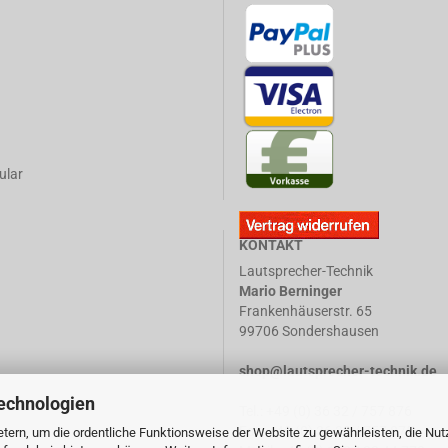
ular
KONTAKT
Lautsprecher-Technik
Mario Berninger
Frankenhäuserstr. 65
99706 Sondershausen
shop@lautsprecher-technik.de
echnologien
Tel.: +49 (0) 36 32 / 757 876
Fax: +49 (0) 36 32 / 757 875
tern, um die ordentliche Funktionsweise der Website zu gewährleisten, die Nu