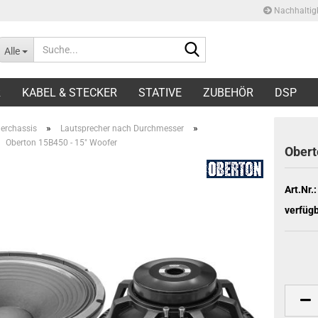
Nachhaltigk
Suche...
Lieferland
Alle
E-Ma
R
KABEL & STECKER
STATIVE
ZUBEHÖR
DSP
Pas
»
»
erchassis
Lautsprecher nach Durchmesser
Oberton 15B450 - 15" Woofer
Obert
Art.Nr.:
verfügb
Konto 
Passw