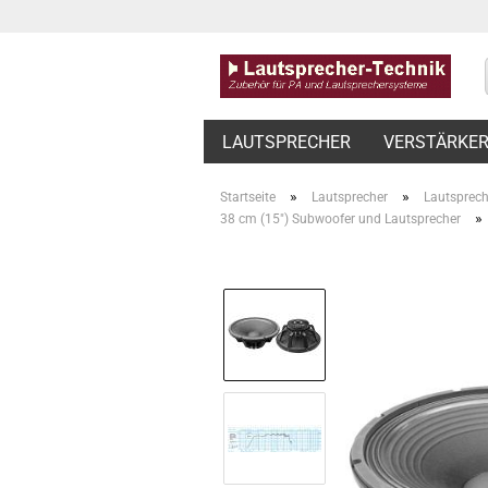
LAUTSPRECHER
VERSTÄRKE
»
»
Startseite
Lautsprecher
Lautsprech
»
38 cm (15") Subwoofer und Lautsprecher