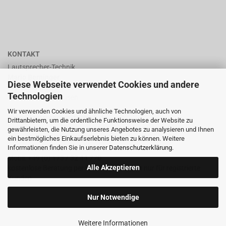
KONTAKT
Lautsprecher-Technik
Mario Berninger
Diese Webseite verwendet Cookies und andere
Frankenhäuserstr. 65
Technologien
99706 Sondershausen
Wir verwenden Cookies und ähnliche Technologien, auch von
shop@lautsprecher-technik.de
Drittanbietern, um die ordentliche Funktionsweise der Website zu
gewährleisten, die Nutzung unseres Angebotes zu analysieren und Ihnen
Tel.: +49 (0) 36 32 / 757 876
ein bestmögliches Einkaufserlebnis bieten zu können. Weitere
Informationen finden Sie in unserer
Datenschutzerklärung
.
Fax: +49 (0) 36 32 / 757 875
Mobil: +49 (0) 173 / 32 44 770
Alle Akzeptieren
kostenlose Beratung per Email oder Telefon nur für registrierte
Kunden
Nur Notwendige
Weitere Informationen