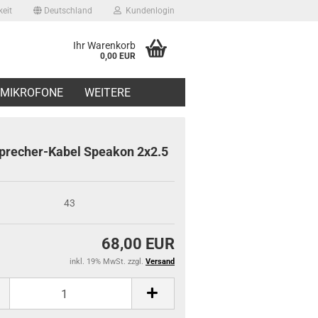
eit
Deutschland
Kundenlogin
Ihr Warenkorb
0,00 EUR
il
MIKROFONE
WEITERE
swort
precher-Kabel Speakon 2x2.5
43
erstellen
ort vergessen?
68,00 EUR
inkl. 19% MwSt. zzgl.
Versand