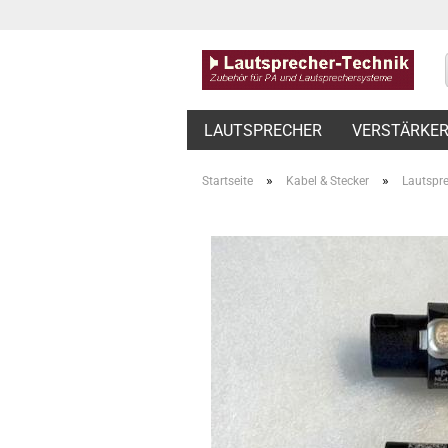
LAUTSPRECHER
VERSTÄRKE
»
»
Startseite
Kabel & Stecker
Lautspr