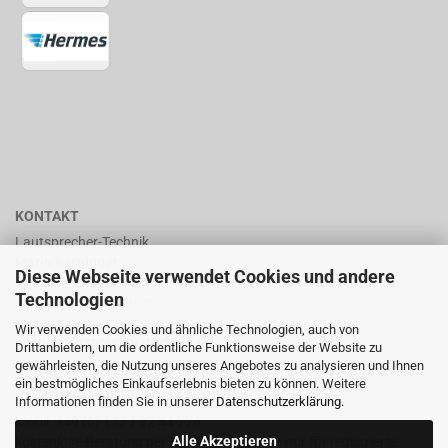
KONTAKT
Lautsprecher-Technik
Mario Berninger
Diese Webseite verwendet Cookies und andere
Frankenhäuserstr. 65
Technologien
99706 Sondershausen
Wir verwenden Cookies und ähnliche Technologien, auch von
shop@lautsprecher-technik.de
Drittanbietern, um die ordentliche Funktionsweise der Website zu
gewährleisten, die Nutzung unseres Angebotes zu analysieren und Ihnen
Tel.: +49 (0) 36 32 / 757 876
ein bestmögliches Einkaufserlebnis bieten zu können. Weitere
Informationen finden Sie in unserer
Datenschutzerklärung
.
Fax: +49 (0) 36 32 / 757 875
Mobil: +49 (0) 173 / 32 44 770
Alle Akzeptieren
kostenlose Beratung per Email oder Telefon nur für registrierte