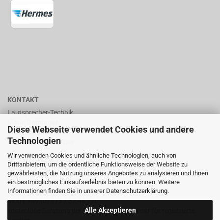
KONTAKT
Lautsprecher-Technik
Mario Berninger
Diese Webseite verwendet Cookies und andere
Frankenhäuserstr. 65
Technologien
99706 Sondershausen
Wir verwenden Cookies und ähnliche Technologien, auch von
shop@lautsprecher-technik.de
Drittanbietern, um die ordentliche Funktionsweise der Website zu
gewährleisten, die Nutzung unseres Angebotes zu analysieren und Ihnen
Tel.: +49 (0) 36 32 / 757 876
ein bestmögliches Einkaufserlebnis bieten zu können. Weitere
Informationen finden Sie in unserer
Datenschutzerklärung
.
Fax: +49 (0) 36 32 / 757 875
Mobil: +49 (0) 173 / 32 44 770
Alle Akzeptieren
kostenlose Beratung per Email oder Telefon nur für registrierte