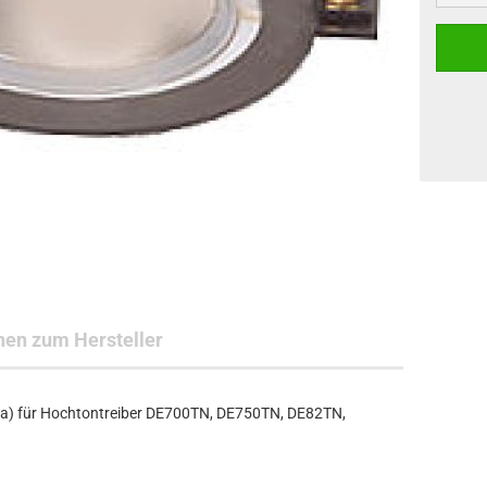
nen zum Hersteller
a) für Hochtontreiber DE700TN, DE750TN, DE82TN,