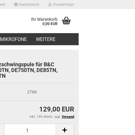
eit
Deutschland
Kundenlogin
Ihr Warenkorb
0,00 EUR
il
MIKROFONE
WEITERE
swort
zschwingspule für B&C
0TN, DE750TN, DE85TN,
TN
erstellen
2766
ort vergessen?
129,00 EUR
inkl. 19% MwSt. zzgl.
Versand