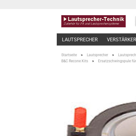
LAUTSPRECHER
VERSTÄRKE
»
»
Startseite
Lautsprecher
Lautsprech
»
B&C Recone Kits
Ersatzschwingspule f