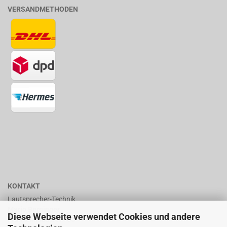
VERSANDMETHODEN
KONTAKT
Lautsprecher-Technik
Mario Berninger
Diese Webseite verwendet Cookies und andere
Frankenhäuserstr. 65