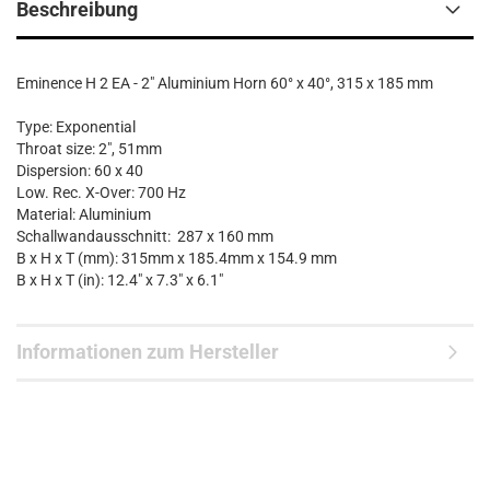
Beschreibung
Eminence H 2 EA - 2" Aluminium Horn 60° x 40°, 315 x 185 mm
Type: Exponential
Throat size: 2", 51mm
Dispersion: 60 x 40
Low. Rec. X-Over: 700 Hz
Material: Aluminium
Schallwandausschnitt: 287 x 160 mm
B x H x T (mm): 315mm x 185.4mm x 154.9 mm
B x H x T (in): 12.4" x 7.3" x 6.1"
Informationen zum Hersteller