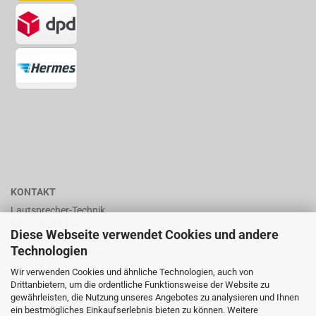
KONTAKT
Lautsprecher-Technik
Mario Berninger
Diese Webseite verwendet Cookies und andere
Frankenhäuserstr. 65
Technologien
99706 Sondershausen
Wir verwenden Cookies und ähnliche Technologien, auch von
shop@lautsprecher-technik.de
Drittanbietern, um die ordentliche Funktionsweise der Website zu
gewährleisten, die Nutzung unseres Angebotes zu analysieren und Ihnen
Tel.: +49 (0) 36 32 / 757 876
ein bestmögliches Einkaufserlebnis bieten zu können. Weitere