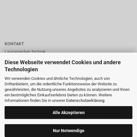
KONTAKT
Lautsprecher-Technik
Mario Berninger
Diese Webseite verwendet Cookies und andere
Frankenhäuserstr. 65
Technologien
99706 Sondershausen
Wir verwenden Cookies und ähnliche Technologien, auch von
shop@lautsprecher-technik.de
Drittanbietern, um die ordentliche Funktionsweise der Website zu
gewährleisten, die Nutzung unseres Angebotes zu analysieren und Ihnen
Tel.: +49 (0) 36 32 / 757 876
ein bestmögliches Einkaufserlebnis bieten zu können. Weitere
Informationen finden Sie in unserer
Datenschutzerklärung
.
Fax: +49 (0) 36 32 / 757 875
Mobil: +49 (0) 173 / 32 44 770
Alle Akzeptieren
kostenlose Beratung per Email oder Telefon nur für registrierte
Kunden
Nur Notwendige