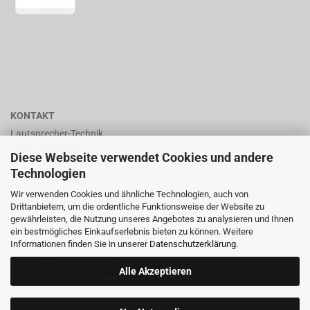
KONTAKT
Lautsprecher-Technik
Mario Berninger
Diese Webseite verwendet Cookies und andere
Frankenhäuserstr. 65
Technologien
99706 Sondershausen
Wir verwenden Cookies und ähnliche Technologien, auch von
shop@lautsprecher-technik.de
Drittanbietern, um die ordentliche Funktionsweise der Website zu
gewährleisten, die Nutzung unseres Angebotes zu analysieren und Ihnen
Tel.: +49 (0) 36 32 / 757 876
ein bestmögliches Einkaufserlebnis bieten zu können. Weitere
Informationen finden Sie in unserer
Datenschutzerklärung
.
Fax: +49 (0) 36 32 / 757 875
Mobil: +49 (0) 173 / 32 44 770
Alle Akzeptieren
kostenlose Beratung per Email oder Telefon nur für registrierte
Kunden