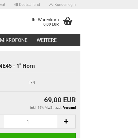
eit
Deutschland
Kundenlogin
Ihr Warenkorb
0,00 EUR
il
MIKROFONE
WEITERE
swort
E45 - 1" Horn
174
erstellen
69,00 EUR
ort vergessen?
inkl. 19% MwSt. zzgl.
Versand