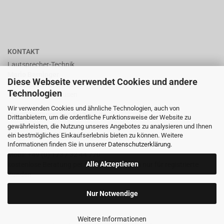
KONTAKT
Lautsprecher-Technik
Mario Berninger
Diese Webseite verwendet Cookies und andere
Frankenhäuserstr. 65
Technologien
99706 Sondershausen
Wir verwenden Cookies und ähnliche Technologien, auch von
shop@lautsprecher-technik.de
Drittanbietern, um die ordentliche Funktionsweise der Website zu
gewährleisten, die Nutzung unseres Angebotes zu analysieren und Ihnen
Tel.: +49 (0) 36 32 / 757 876
ein bestmögliches Einkaufserlebnis bieten zu können. Weitere
Informationen finden Sie in unserer
Datenschutzerklärung
.
Fax: +49 (0) 36 32 / 757 875
Mobil: +49 (0) 173 / 32 44 770
Alle Akzeptieren
kostenlose Beratung per Email oder Telefon nur für registrierte
Kunden
Nur Notwendige
Weitere Informationen