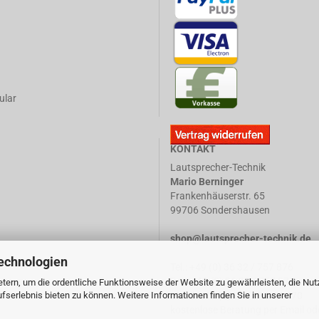
ular
KONTAKT
Lautsprecher-Technik
Mario Berninger
Frankenhäuserstr. 65
99706 Sondershausen
shop@lautsprecher-technik.de
echnologien
Tel.: +49 (0) 36 32 / 757 876
Fax: +49 (0) 36 32 / 757 875
tern, um die ordentliche Funktionsweise der Website zu gewährleisten, die Nu
serlebnis bieten zu können. Weitere Informationen finden Sie in unserer
Mobil: +49 (0) 173 / 32 44 770
kostenlose Beratung per Email ode