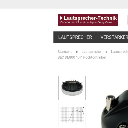
LAUTSPRECHER
VERSTÄRKE
»
»
Startseite
Lautsprecher
Lautsprech
B&C DE800 1.4" Hochtontreiber