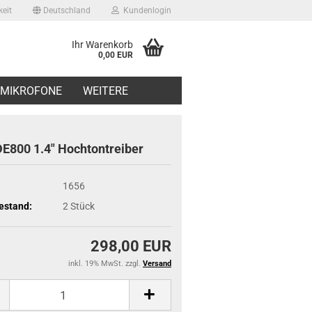
eit
Deutschland
Kundenlogin
Ihr Warenkorb
0,00 EUR
il
MIKROFONE
WEITERE
swort
E800 1.4" Hochtontreiber
1656
estand:
2
Stück
erstellen
ort vergessen?
298,00 EUR
inkl. 19% MwSt. zzgl.
Versand