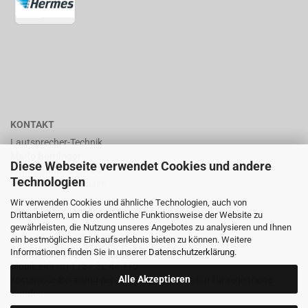
KONTAKT
Lautsprecher-Technik
Mario Berninger
Diese Webseite verwendet Cookies und andere
Frankenhäuserstr. 65
Technologien
99706 Sondershausen
Wir verwenden Cookies und ähnliche Technologien, auch von
shop@lautsprecher-technik.de
Drittanbietern, um die ordentliche Funktionsweise der Website zu
gewährleisten, die Nutzung unseres Angebotes zu analysieren und Ihnen
Tel.: +49 (0) 36 32 / 757 876
ein bestmögliches Einkaufserlebnis bieten zu können. Weitere
Informationen finden Sie in unserer
Datenschutzerklärung
.
Fax: +49 (0) 36 32 / 757 875
Mobil: +49 (0) 173 / 32 44 770
Alle Akzeptieren
kostenlose Beratung per Email oder Telefon nur für registrierte
Kunden