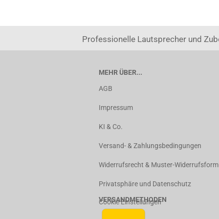
Professionelle Lautsprecher und Zub
MEHR ÜBER...
AGB
Impressum
KI & Co.
Versand- & Zahlungsbedingungen
Widerrufsrecht & Muster-Widerrufsform
Privatsphäre und Datenschutz
VERSANDMETHODEN
Cookie Einstellungen