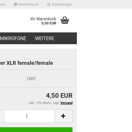
eit
Deutschland
Kundenlogin
Ihr Warenkorb
0,00 EUR
il
MIKROFONE
WEITERE
swort
er XLR female/female
1007
erstellen
4,50 EUR
ort vergessen?
inkl. 19% MwSt. zzgl.
Versand