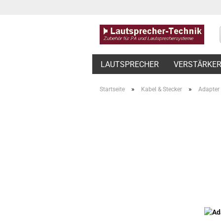
LAUTSPRECHER
VERSTÄRKE
»
»
Startseite
Kabel & Stecker
Adapter