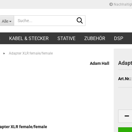
Nachhaltigk
Suche...
Lieferland
Alle
E-Ma
R
KABEL & STECKER
STATIVE
ZUBEHÖR
DSP
Pas
»
Adapter XLR female/female
Adapt
Adam Hall
Art.Nr.:
Konto 
Passw