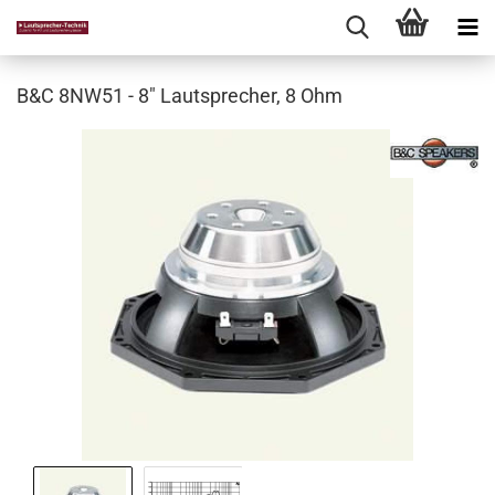
B&C 8NW51 - 8" Lautsprecher, 8 Ohm