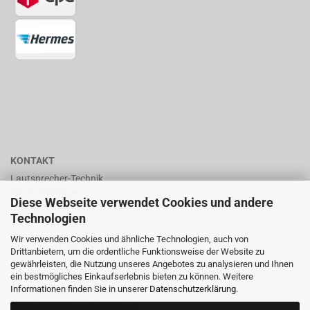
KONTAKT
Lautsprecher-Technik
Mario Berninger
Diese Webseite verwendet Cookies und andere
Frankenhäuserstr. 65
Technologien
99706 Sondershausen
Wir verwenden Cookies und ähnliche Technologien, auch von
shop@lautsprecher-technik.de
Drittanbietern, um die ordentliche Funktionsweise der Website zu
gewährleisten, die Nutzung unseres Angebotes zu analysieren und Ihnen
Tel.: +49 (0) 36 32 / 757 876
ein bestmögliches Einkaufserlebnis bieten zu können. Weitere
Informationen finden Sie in unserer
Datenschutzerklärung
.
Fax: +49 (0) 36 32 / 757 875
Mobil: +49 (0) 173 / 32 44 770