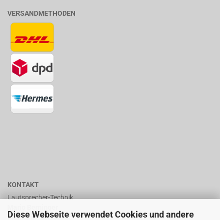
VERSANDMETHODEN
KONTAKT
Lautsprecher-Technik
Mario Berninger
Diese Webseite verwendet Cookies und andere
Frankenhäuserstr. 65