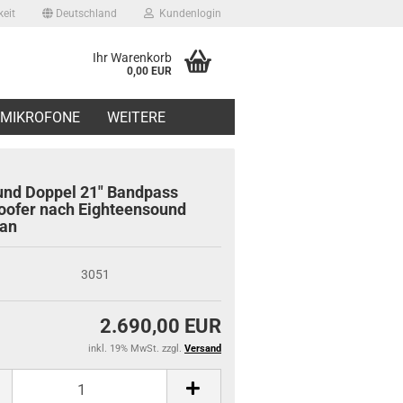
eit
Deutschland
Kundenlogin
Ihr Warenkorb
0,00 EUR
il
MIKROFONE
WEITERE
swort
nd Doppel 21" Bandpass
ofer nach Eighteensound
an
erstellen
3051
ort vergessen?
2.690,00 EUR
inkl. 19% MwSt. zzgl.
Versand