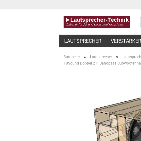
LAUTSPRECHER
VERSTÄRKE
»
»
Startseite
Lautsprecher
Lautsprec
18Sound Doppel 21" Bandpass Subwoofer na