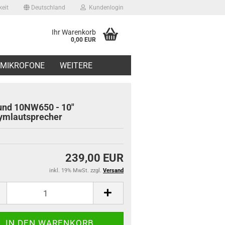
eit
Deutschland
Kundenlogin
Ihr Warenkorb
0,00 EUR
il
MIKROFONE
WEITERE
swort
nd 10NW650 - 10"
ymlautsprecher
erstellen
239,00 EUR
ort vergessen?
inkl. 19% MwSt. zzgl.
Versand