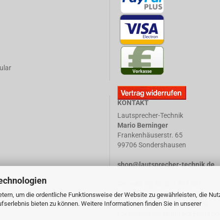
ular
KONTAKT
Lautsprecher-Technik
Mario Berninger
Frankenhäuserstr. 65
99706 Sondershausen
shop@lautsprecher-technik.de
echnologien
Tel.: +49 (0) 36 32 / 757 876
Fax: +49 (0) 36 32 / 757 875
tern, um die ordentliche Funktionsweise der Website zu gewährleisten, die Nu
serlebnis bieten zu können. Weitere Informationen finden Sie in unserer
Mobil: +49 (0) 173 / 32 44 770
kostenlose Beratung per Email ode