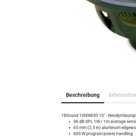
Beschreibung
Informatio
18Sound 10NW650 10" - Neodymlautsp
96 dB SPL 1W / 1m average sensit
65 mm (2.5 in) aluminum edgewou
600 W program power handling