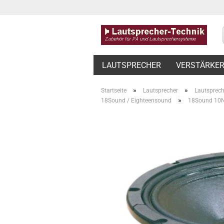
LAUTSPRECHER
VERSTÄRKE
»
»
Startseite
Lautsprecher
Lautsprech
»
18Sound / Eighteensound
18Sound 10N