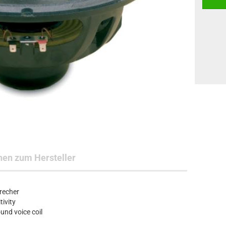
nen zum Hersteller
recher
ivity
nd voice coil