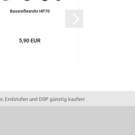
Bassreflexrohr HP70
Lautsprecher-Fron
5,90 EUR
34,00 E
17,00 EUR pro
r, Endstufen und DSP günstig kaufen!