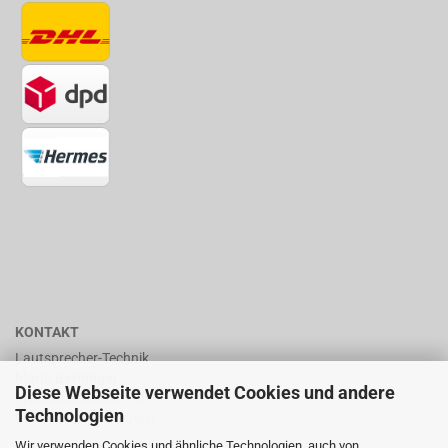
KONTAKT
Lautsprecher-Technik
Mario Berninger
Diese Webseite verwendet Cookies und andere
Frankenhäuserstr. 65
Technologien
99706 Sondershausen
Wir verwenden Cookies und ähnliche Technologien, auch von